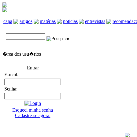
capa
artigos
matérias
noticias
entrevistas
recomendac
�rea dos usu�rios
Entrar
E-mail:
Senha:
Esqueci minha senha
Cadastre-se agora.